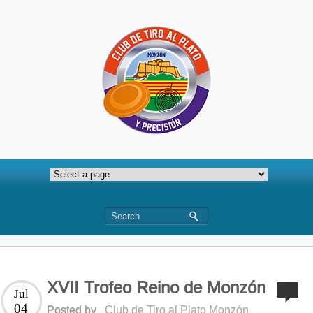
XVII Trofeo Reino de Monzón
Jul
04
Posted by
Club de Tiro al Plato Monzón