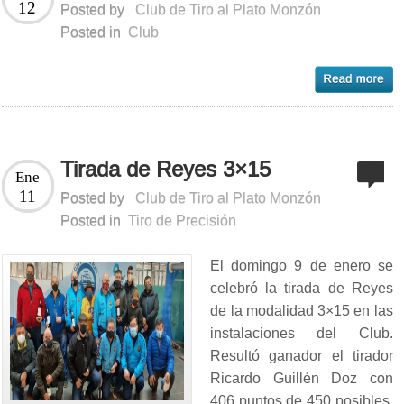
12
Posted by
Club de Tiro al Plato Monzón
Posted in
Club
Tirada de Reyes 3×15
Ene
11
Posted by
Club de Tiro al Plato Monzón
Posted in
Tiro de Precisión
El domingo 9 de enero se
celebró la tirada de Reyes
de la modalidad 3×15 en las
instalaciones del Club.
Resultó ganador el tirador
Ricardo Guillén Doz con
406 puntos de 450 posibles.