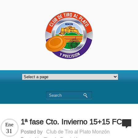
1ª fase Cto. Invierno 15+15 FC
Ene
31
Posted by
Club de Tiro al Plato Monzón