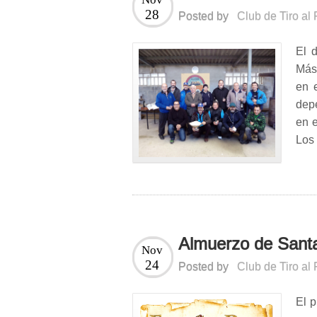
28
Posted by
Club de Tiro al
El 
Mást
en 
depe
en e
Los 
Almuerzo de Sant
Nov
24
Posted by
Club de Tiro al
El 