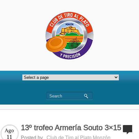
13º trofeo Armería Souto 3×15
Ago
11
Posted by
Club de Tiro al Plato Monzón