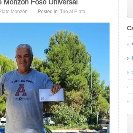
e Monzón Foso Universal
 Plato Monzón
Posted in
Tiro al Plato
Ca