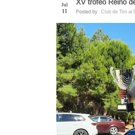
XV trofeo Reino d
Jul
11
Posted by
Club de Tiro al