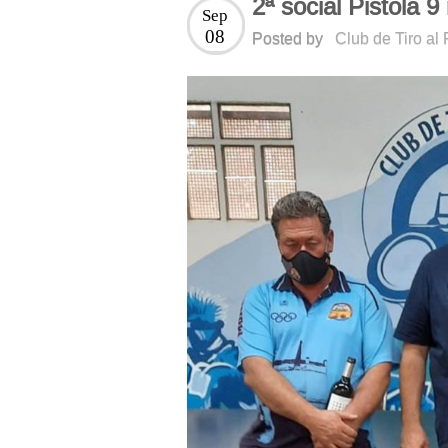
2ª social Pistola 
Sep
08
Posted by
Club de Tiro al