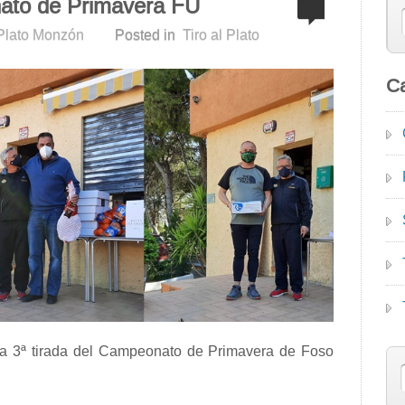
nato de Primavera FU
 Plato Monzón
Posted in
Tiro al Plato
Ca
 la 3ª tirada del Campeonato de Primavera de Foso