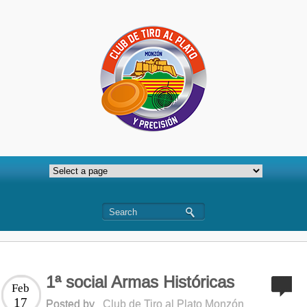
1ª social Armas Históricas
Feb
17
Posted by
Club de Tiro al Plato Monzón