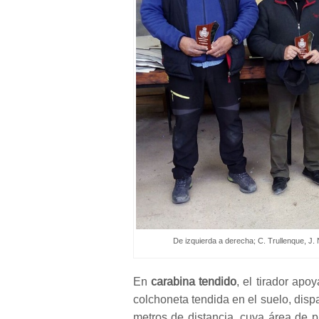
De izquierda a derecha; C. Trullenque, J. 
En
carabina tendido
, el tirador apo
colchoneta tendida en el suelo, disp
metros de distancia, cuya área de p