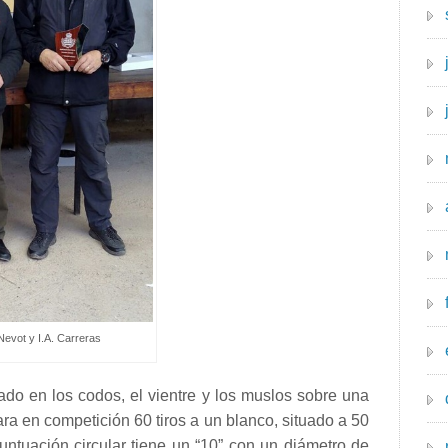
Nevot y I.A. Carreras
yado en los codos, el vientre y los muslos sobre una
ara en competición 60 tiros a un blanco, situado a 50
untuación circular tiene un “10” con un diámetro de