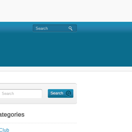
tegories
Club