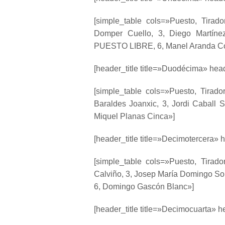
[simple_table cols=»Puesto, Tirad
Domper Cuello, 3, Diego Martíne
PUESTO LIBRE, 6, Manel Aranda Co
[header_title title=»Duodécima» head
[simple_table cols=»Puesto, Tirad
Baraldes Joanxic, 3, Jordi Caball S
Miquel Planas Cinca»]
[header_title title=»Decimotercera» h
[simple_table cols=»Puesto, Tirad
Calviño, 3, Josep María Domingo Sol
6, Domingo Gascón Blanc»]
[header_title title=»Decimocuarta» h