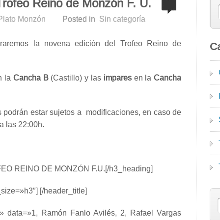
Trofeo Reino de Monzón F. U.
 Plato Monzón
Posted in
Sin categoría
braremos la novena edición del Trofeo Reino de
Ca
n la
Cancha B
(Castillo) y las
impares
en la
Cancha
 podrán estar sujetos a modificaciones, en caso de
a las 22:00h.
EO REINO DE MONZÓN F.U.[/h3_heading]
size=»h3″] [/header_title]
or» data=»1, Ramón Fanlo Avilés, 2, Rafael Vargas