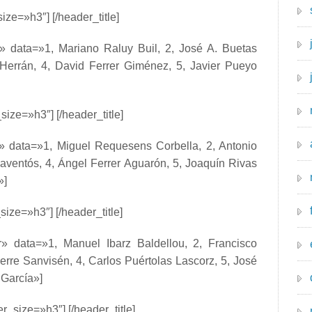
ize=»h3″] [/header_title]
r» data=»1, Mariano Raluy Buil, 2, José A. Buetas
Herrán, 4, David Ferrer Giménez, 5, Javier Pueyo
size=»h3″] [/header_title]
r» data=»1, Miguel Requesens Corbella, 2, Antonio
ventós, 4, Ángel Ferrer Aguarón, 5, Joaquín Rivas
»]
ize=»h3″] [/header_title]
or» data=»1, Manuel Ibarz Baldellou, 2, Francisco
vierre Sanvisén, 4, Carlos Puértolas Lascorz, 5, José
 García»]
r_size=»h3″] [/header_title]