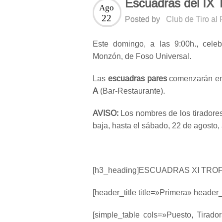
Escuadras del IX 
Ago
22
Posted by
Club de Tiro al
Este domingo, a las 9:00h., cele
Monzón, de Foso Universal.
Las
escuadras
pares
comenzarán e
A
(Bar-Restaurante).
AVISO:
Los nombres de los tiradores
baja, hasta el sábado, 22 de agosto, 
[h3_heading]ESCUADRAS XI TROF
[header_title title=»Primera» header_
[simple_table cols=»Puesto, Tirad