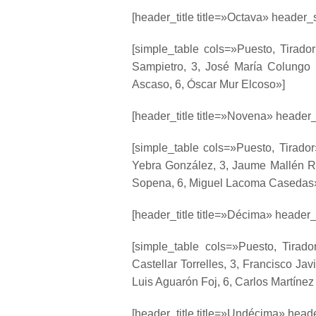
[header_title title=»Octava» header_s
[simple_table cols=»Puesto, Tirado
Sampietro, 3, José María Colungo 
Ascaso, 6, Óscar Mur Elcoso»]
[header_title title=»Novena» header_
[simple_table cols=»Puesto, Tirado
Yebra González, 3, Jaume Mallén Ra
Sopena, 6, Miguel Lacoma Casedas
[header_title title=»Décima» header_s
[simple_table cols=»Puesto, Tirad
Castellar Torrelles, 3, Francisco Ja
Luis Aguarón Foj, 6, Carlos Martínez
[header_title title=»Undécima» heade