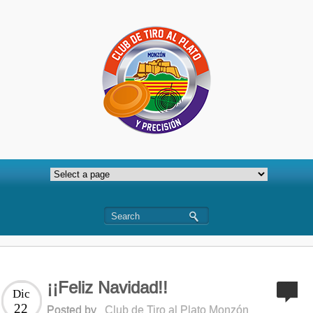
¡¡Feliz Navidad!!
Dic
22
Posted by
Club de Tiro al Plato Monzón